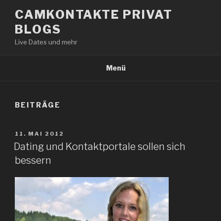
Zum
CAMKONTAKTE PRIVAT
Inhalt
BLOGS
springen
Live Dates und mehr
Menü
BEITRÄGE
VERÖFFENTLICHT
11. MAI 2012
AM
Dating und Kontaktportale sollen sich
bessern