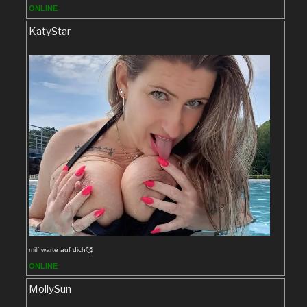
ONLINE
KatyStar
milf warte auf dich🥰
ONLINE
MollySun